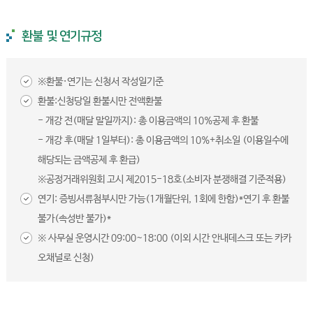
환불 및 연기규정
※환불·연기는 신청서 작성일기준
환불:신청당일 환불시만 전액환불
- 개강 전(매달 말일까지): 총 이용금액의 10%공제 후 환불
- 개강 후(매달 1일부터): 총 이용금액의 10%+취소일 (이용일수에
해당되는 금액공제 후 환급)
※공정거래위원회 고시 제2015-18호(소비자 분쟁해결 기준적용)
연기: 증빙서류첨부시만 가능(1개월단위, 1회에 한함)*연기 후 환불
불가(속성반 불가)*
※ 사무실 운영시간 09:00~18:00 (이외 시간 안내데스크 또는 카카
오채널로 신청)