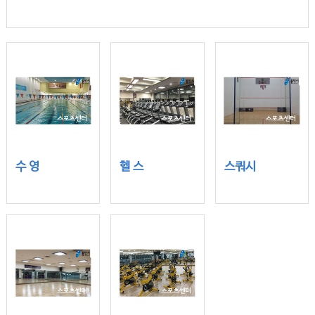
수 영
헬 스
스쿼시