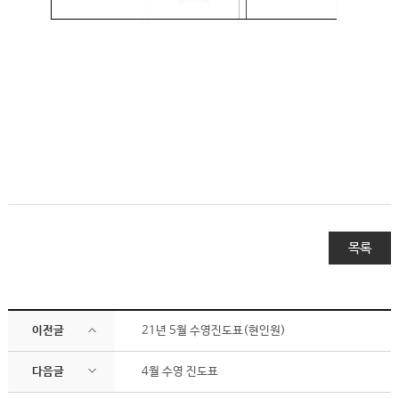
목록
이전글
21년 5월 수영진도표(현인원)
다음글
4월 수영 진도표